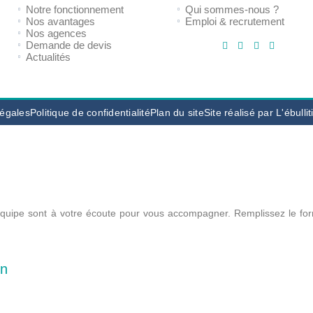
Notre fonctionnement
Qui sommes-nous ?
Nos avantages
Emploi & recrutement
Nos agences
Demande de devis
Actualités
légales
Politique de confidentialité
Plan du site
Site réalisé par L'ébulli
équipe sont à votre écoute pour vous accompagner.
Remplissez le for
in