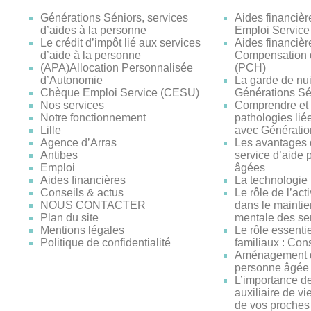
Générations Séniors, services
Aides financiè
d’aides à la personne
Emploi Servic
Le crédit d’impôt lié aux services
Aides financièr
d’aide à la personne
Compensation 
(APA)Allocation Personnalisée
(PCH)
d’Autonomie
La garde de nui
Chèque Emploi Service (CESU)
Générations Sé
Nos services
Comprendre et
Notre fonctionnement
pathologies liée
Lille
avec Génératio
Agence d’Arras
Les avantages d
Antibes
service d’aide 
Emploi
âgées
Aides financières
La technologie 
Conseils & actus
Le rôle de l’act
NOUS CONTACTER
dans le maintie
Plan du site
mentale des se
Mentions légales
Le rôle essenti
Politique de confidentialité
familiaux : Con
Aménagement d
personne âgée 
L’importance de
auxiliaire de vi
de vos proches