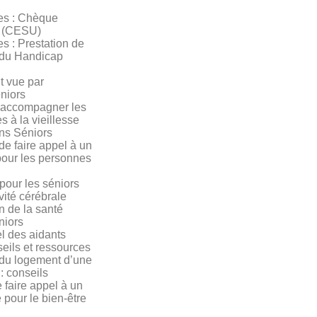
res : Chèque
e (CESU)
es : Prestation de
du Handicap
t vue par
niors
 accompagner les
s à la vieillesse
ns Séniors
e faire appel à un
pour les personnes
pour les séniors
ivité cérébrale
n de la santé
niors
el des aidants
seils et ressources
u logement d’une
: conseils
 faire appel à un
e pour le bien-être