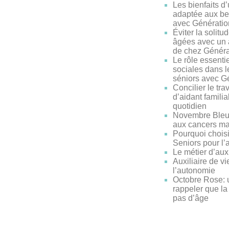
Les bienfaits d
adaptée aux be
avec Génératio
Éviter la solit
âgées avec un a
de chez Généra
Le rôle essentie
sociales dans l
séniors avec G
Concilier le trav
d’aidant familial
quotidien
Novembre Bleu 
aux cancers ma
Pourquoi chois
Seniors pour l’
Le métier d’auxi
Auxiliaire de vi
l’autonomie
Octobre Rose: 
rappeler que la
pas d’âge