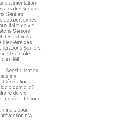
’une alimentation
soins des seniors
ns Séniors
ude des personnes
uxiliaire de vie
tions Séniors !
l des activités
e bien-être des
énérations Séniors
ail et son rôle
 : un défi
– Sensibilisation
sculins
ir Générations
aide à domicile?
liaire de vie
e : un rôle clé pour
un mois pour
 prévention n’a